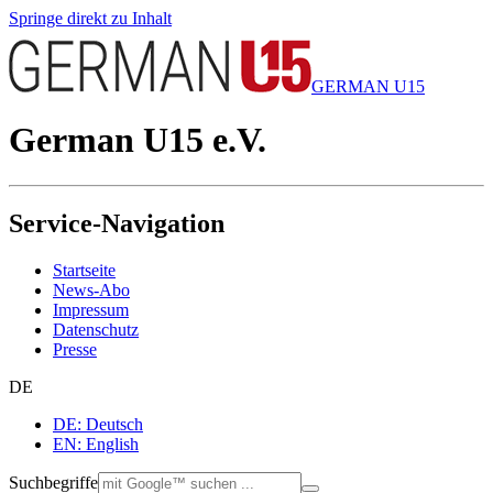
Springe direkt zu Inhalt
GERMAN U15
German U15 e.V.
Service-Navigation
Startseite
News-Abo
Impressum
Datenschutz
Presse
DE
DE: Deutsch
EN: English
Suchbegriffe