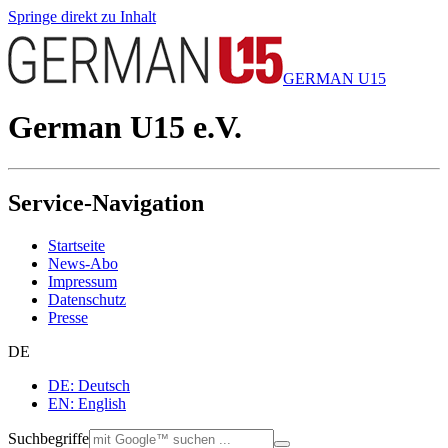
Springe direkt zu Inhalt
GERMAN U15
German U15 e.V.
Service-Navigation
Startseite
News-Abo
Impressum
Datenschutz
Presse
DE
DE: Deutsch
EN: English
Suchbegriffe