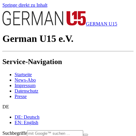
Springe direkt zu Inhalt
GERMAN U15
German U15 e.V.
Service-Navigation
Startseite
News-Abo
Impressum
Datenschutz
Presse
DE
DE: Deutsch
EN: English
Suchbegriffe