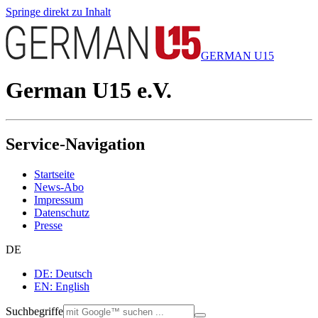
Springe direkt zu Inhalt
GERMAN U15
German U15 e.V.
Service-Navigation
Startseite
News-Abo
Impressum
Datenschutz
Presse
DE
DE: Deutsch
EN: English
Suchbegriffe