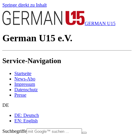
Springe direkt zu Inhalt
GERMAN U15
German U15 e.V.
Service-Navigation
Startseite
News-Abo
Impressum
Datenschutz
Presse
DE
DE: Deutsch
EN: English
Suchbegriffe