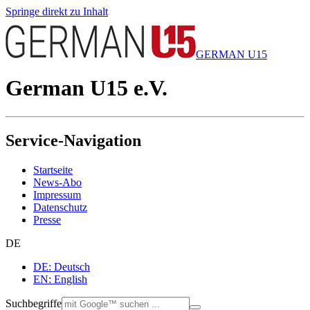
Springe direkt zu Inhalt
GERMAN U15
German U15 e.V.
Service-Navigation
Startseite
News-Abo
Impressum
Datenschutz
Presse
DE
DE: Deutsch
EN: English
Suchbegriffe