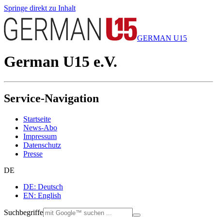
Springe direkt zu Inhalt
GERMAN U15
German U15 e.V.
Service-Navigation
Startseite
News-Abo
Impressum
Datenschutz
Presse
DE
DE: Deutsch
EN: English
Suchbegriffe