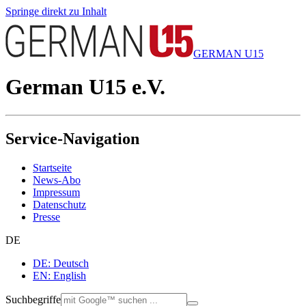
Springe direkt zu Inhalt
GERMAN U15
German U15 e.V.
Service-Navigation
Startseite
News-Abo
Impressum
Datenschutz
Presse
DE
DE: Deutsch
EN: English
Suchbegriffe