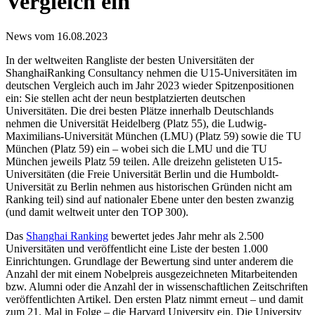
Vergleich ein
News vom 16.08.2023
In der weltweiten Rangliste der besten Universitäten der
ShanghaiRanking Consultancy nehmen die U15-Universitäten im
deutschen Vergleich auch im Jahr 2023 wieder Spitzenpositionen
ein: Sie stellen acht der neun bestplatzierten deutschen
Universitäten. Die drei besten Plätze innerhalb Deutschlands
nehmen die Universität Heidelberg (Platz 55), die Ludwig-
Maximilians-Universität München (LMU) (Platz 59) sowie die TU
München (Platz 59) ein – wobei sich die LMU und die TU
München jeweils Platz 59 teilen. Alle dreizehn gelisteten U15-
Universitäten (die Freie Universität Berlin und die Humboldt-
Universität zu Berlin nehmen aus historischen Gründen nicht am
Ranking teil) sind auf nationaler Ebene unter den besten zwanzig
(und damit weltweit unter den TOP 300).
Das
Shanghai Ranking
bewertet jedes Jahr mehr als 2.500
Universitäten und veröffentlicht eine Liste der besten 1.000
Einrichtungen. Grundlage der Bewertung sind unter anderem die
Anzahl der mit einem Nobelpreis ausgezeichneten Mitarbeitenden
bzw. Alumni oder die Anzahl der in wissenschaftlichen Zeitschriften
veröffentlichten Artikel. Den ersten Platz nimmt erneut – und damit
zum 21. Mal in Folge – die Harvard University ein. Die University