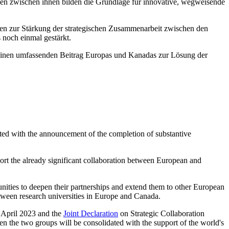
gen zwischen ihnen bilden die Grundlage für innovative, wegweisende
n zur Stärkung der strategischen Zusammenarbeit zwischen den
noch einmal gestärkt.
einen umfassenden Beitrag Europas und Kanadas zur Lösung der
ed with the announcement of the completion of substantive
pport the already significant collaboration between European and
ities to deepen their partnerships and extend them to other European
between research universities in Europe and Canada.
 April 2023 and the
Joint Declaration
on Strategic Collaboration
 the two groups will be consolidated with the support of the world's