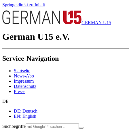
Springe direkt zu Inhalt
GERMAN U15
German U15 e.V.
Service-Navigation
Startseite
News-Abo
Impressum
Datenschutz
Presse
DE
DE: Deutsch
EN: English
Suchbegriffe