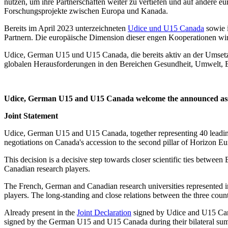
nutzen, um ihre Partnerschaften weiter zu vertiefen und auf andere
Forschungsprojekte zwischen Europa und Kanada.
Bereits im April 2023 unterzeichneten
Udice und U15 Canada
sowie 
Partnern. Die europäische Dimension dieser engen Kooperationen wi
Udice, German U15 und U15 Canada, die bereits aktiv an der Umset
globalen Herausforderungen in den Bereichen Gesundheit, Umwelt, E
Udice, German U15 and U15 Canada welcome the announced assoc
Joint Statement
Udice, German U15 and U15 Canada, together representing 40 leading
negotiations on Canada's accession to the second pillar of Horizon Eu
This decision is a decisive step towards closer scientific ties betwee
Canadian research players.
The French, German and Canadian research universities represented i
players. The long-standing and close relations between the three countr
Already present in the
Joint Declaration
signed by Udice and U15 Cana
signed by the German U15 and U15 Canada during their bilateral summi