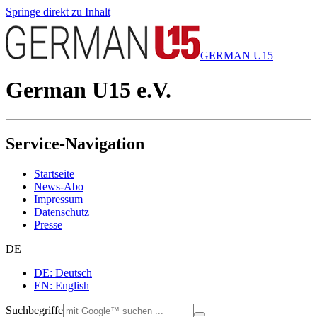
Springe direkt zu Inhalt
GERMAN U15
German U15 e.V.
Service-Navigation
Startseite
News-Abo
Impressum
Datenschutz
Presse
DE
DE: Deutsch
EN: English
Suchbegriffe