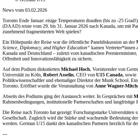
News vom 03.02.2026
Toronto Ende Januar: eisige Temperaturen draußen (bis zu -25 Grad!
(DAAD) reiste vom 29. bis 31. Januar 2026 nach Kanada, um mit Partn
zunehmend fragmentierten Welt spielen?
Ein Höhepunkt der Reise war die öffentliche Paneldiskussion an der
Science, Diplomacy, and Higher Education“
kamen Vertreter*innen a
Kanada und Deutschland – zuletzt vom kanadischen Premierminister,
Offenheit und Innovationsfähigkeit zu sichern.
Auf dem Podium diskutierten
Michael Hoch
, Vorsitzender von Germ
Universität zu Köln,
Robert Asselin
, CEO von
U15 Canada
, sowie
Politikwissenschaftler und ehemaliger Direktor der Munk School. Ein
Toronto. Eröffnet wurde die Veranstaltung von
Anne Wagner-Mitche
Abseits des Podiums ging der Austausch weiter. In Gesprächen mit
M
Rahmenbedingungen, institutionelle Partnerschaften und langfristige
Die Reise nach Toronto hat gezeigt: Forschungsstarke Universitäten s
Gesellschaft. Zugleich wird die Stärke und wachsende Bedeutung der
werden. German U15 dankt den kanadischen Partnern herzlich für den
---