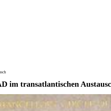
usch
D im transatlantischen Austaus