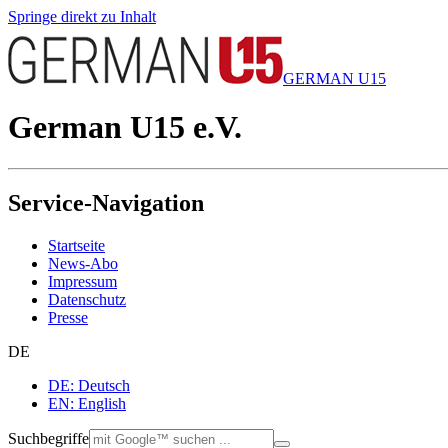
Springe direkt zu Inhalt
GERMAN U15
German U15 e.V.
Service-Navigation
Startseite
News-Abo
Impressum
Datenschutz
Presse
DE
DE: Deutsch
EN: English
Suchbegriffe