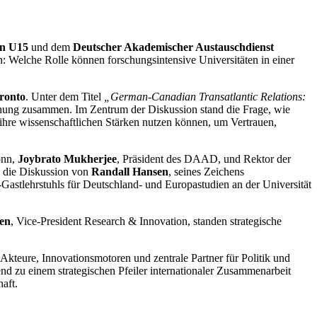
n U15
und dem
Deutscher Akademischer Austauschdienst
: Welche Rolle können forschungsintensive Universitäten in einer
oronto
. Unter dem Titel
„German-Canadian Transatlantic Relations:
chung zusammen. Im Zentrum der Diskussion stand die Frage, wie
hre wissenschaftlichen Stärken nutzen können, um Vertrauen,
onn,
Joybrato Mukherjee
, Präsident des DAAD, und Rektor der
 die Diskussion von
Randall Hansen
, seines Zeichens
astlehrstuhls für Deutschland- und Europastudien an der Universität
en
, Vice-President Research & Innovation, standen strategische
 Akteure, Innovationsmotoren und zentrale Partner für Politik und
d zu einem strategischen Pfeiler internationaler Zusammenarbeit
aft.