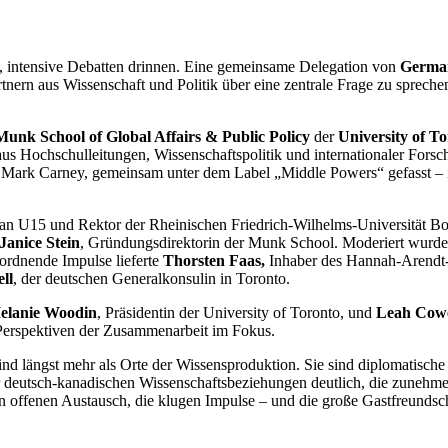
), intensive Debatten drinnen. Eine gemeinsame Delegation von
Germa
ern aus Wissenschaft und Politik über eine zentrale Frage zu sprechen
Munk School of Global Affairs & Public Policy
der
University of T
us Hochschulleitungen, Wissenschaftspolitik und internationaler Fors
 Mark Carney, gemeinsam unter dem Label „Middle Powers“ gefasst – i
an U15 und Rektor der Rheinischen Friedrich-Wilhelms-Universität B
Janice Stein
, Gründungsdirektorin der Munk School. Moderiert wurde
ordnende Impulse lieferte
Thorsten Faas,
Inhaber des Hannah-Arendt-G
ll
, der deutschen Generalkonsulin in Toronto.
elanie Woodin
, Präsidentin der University of Toronto, und
Leah Cow
 Perspektiven der Zusammenarbeit im Fokus.
ind längst mehr als Orte der Wissensproduktion. Sie sind diplomatische
 deutsch-kanadischen Wissenschaftsbeziehungen deutlich, die zunehmen
 offenen Austausch, die klugen Impulse – und die große Gastfreundsch