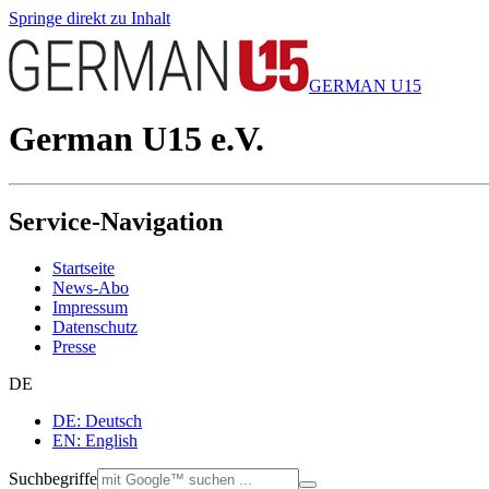
Springe direkt zu Inhalt
GERMAN U15
German U15 e.V.
Service-Navigation
Startseite
News-Abo
Impressum
Datenschutz
Presse
DE
DE: Deutsch
EN: English
Suchbegriffe