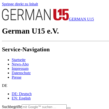
Springe direkt zu Inhalt
GERMAN U15
German U15 e.V.
Service-Navigation
Startseite
News-Abo
Impressum
Datenschutz
Presse
DE
DE: Deutsch
EN: English
Suchbegriffe