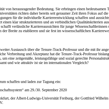
ität von herausragender Bedeutung. Sie erbringen einen bedeutsamen Tei
ersitäten richten daher bereits seit geraumer Zeit ihren Fokus auf die
ngungen für die individuelle Karriereentwicklung schaffen und aussichts
et einen klar strukturierteren und an verbindlichen Qualitätskriterien a
schafft verlässliche Karriereaussichten für junge Wissenschaftlerinnen u
 in der Breite zu etablieren und sie fest im wissenschaftlichen Karriere
esweiter Austausch über die Tenure-Track-Professur und die mit ihr ang
lche Verbreitung und Akzeptanz hat die Tenure-Track-Professur bisla
um eine zeitgemäße, leistungsfähige und sozial gerechte Personalstruk
mt und wie attraktiv ist sie im internationalen Vergleich?
rum schaffen und laden zur Tagung ein:
enschaftssystem“ am 29./30. September 2020
kfurt, der Albert-Ludwigs-Universität Freiburg, der Gottfried Wilhelm 
V.