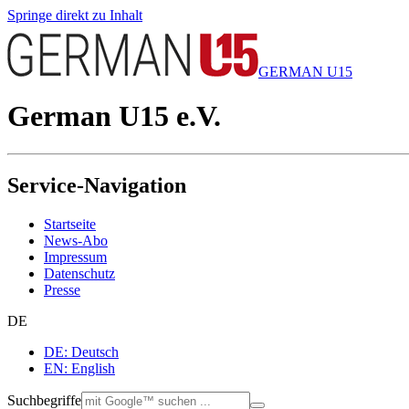
Springe direkt zu Inhalt
GERMAN U15
German U15 e.V.
Service-Navigation
Startseite
News-Abo
Impressum
Datenschutz
Presse
DE
DE: Deutsch
EN: English
Suchbegriffe