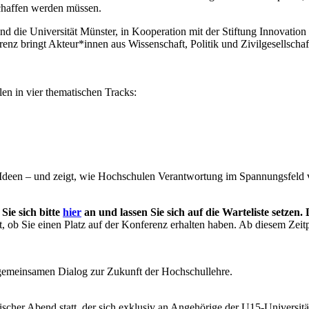
schaffen werden müssen.
e Universität Münster, in Kooperation mit der Stiftung Innovation i
renz bringt Akteur*innen aus Wissenschaft, Politik und Zivilgesellscha
en in vier thematischen Tracks:
Ideen – und zeigt, wie Hochschulen Verantwortung im Spannungsfeld v
Sie sich bitte
hier
an und lassen Sie sich auf die Warteliste setzen.
rt, ob Sie einen Platz auf der Konferenz erhalten haben. Ab diesem Ze
 gemeinsamen Dialog zur Zukunft der Hochschullehre.
cher Abend statt, der sich exklusiv an Angehörige der U15-Universität