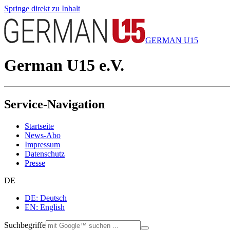
Springe direkt zu Inhalt
GERMAN U15
German U15 e.V.
Service-Navigation
Startseite
News-Abo
Impressum
Datenschutz
Presse
DE
DE: Deutsch
EN: English
Suchbegriffe