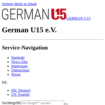
Springe direkt zu Inhalt
GERMAN U15
German U15 e.V.
Service-Navigation
Startseite
News-Abo
Impressum
Datenschutz
Presse
DE
DE: Deutsch
EN: English
Suchbegriffe