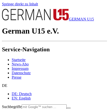
Springe direkt zu Inhalt
GERMAN U15
German U15 e.V.
Service-Navigation
Startseite
News-Abo
Impressum
Datenschutz
Presse
DE
DE: Deutsch
EN: English
Suchbegriffe