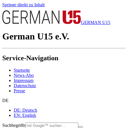
Springe direkt zu Inhalt
GERMAN U15
German U15 e.V.
Service-Navigation
Startseite
News-Abo
Impressum
Datenschutz
Presse
DE
DE: Deutsch
EN: English
Suchbegriffe