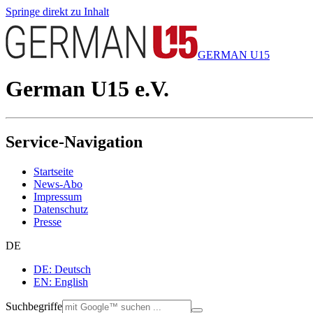
Springe direkt zu Inhalt
GERMAN U15
German U15 e.V.
Service-Navigation
Startseite
News-Abo
Impressum
Datenschutz
Presse
DE
DE: Deutsch
EN: English
Suchbegriffe