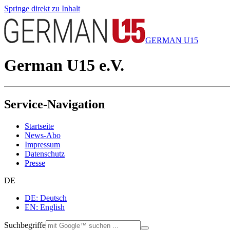
Springe direkt zu Inhalt
GERMAN U15
German U15 e.V.
Service-Navigation
Startseite
News-Abo
Impressum
Datenschutz
Presse
DE
DE: Deutsch
EN: English
Suchbegriffe