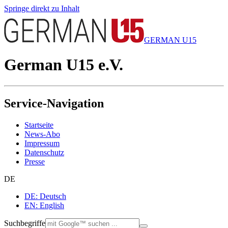
Springe direkt zu Inhalt
GERMAN U15
German U15 e.V.
Service-Navigation
Startseite
News-Abo
Impressum
Datenschutz
Presse
DE
DE: Deutsch
EN: English
Suchbegriffe