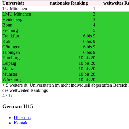
Universität
nationales Ranking
weltweites R
TU München
1
LMU München
2
Heidelberg
3
Bonn
4
Freiburg
5
Frankfurt
6 bis 9
Köln
6 bis 9
Göttingen
6 bis 9
Tübingen
6 bis 9
Hamburg
10 bis 20
Leipzig
10 bis 20
Mainz
10 bis 20
Münster
10 bis 20
Würzburg
10 bis 20
+ 5 weitere dt. Universitäten im nicht individuell abgestuften Bereic
des weltweiten Rankings
4 / 17
German U15
Über uns
Kontakt