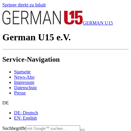
Springe direkt zu Inhalt
GERMAN U15
German U15 e.V.
Service-Navigation
Startseite
News-Abo
Impressum
Datenschutz
Presse
DE
DE: Deutsch
EN: English
Suchbegriffe