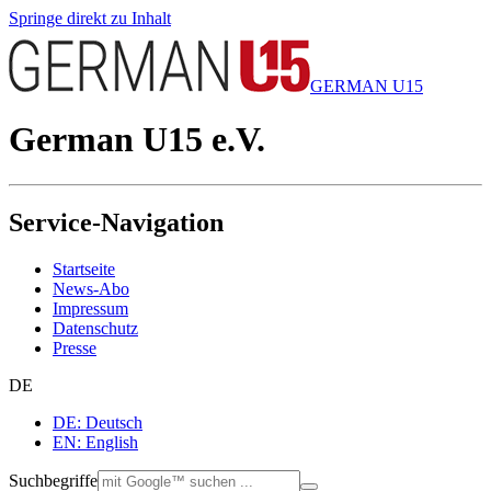
Springe direkt zu Inhalt
GERMAN U15
German U15 e.V.
Service-Navigation
Startseite
News-Abo
Impressum
Datenschutz
Presse
DE
DE: Deutsch
EN: English
Suchbegriffe