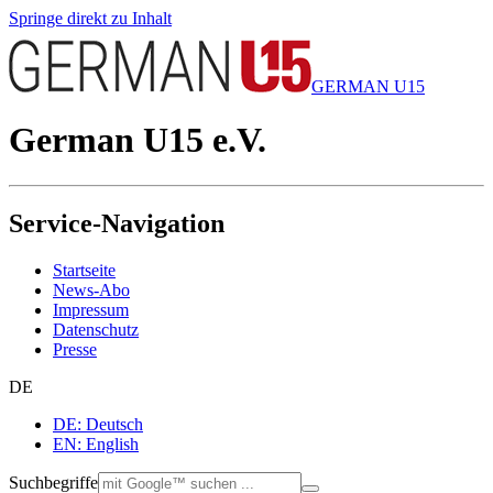
Springe direkt zu Inhalt
GERMAN U15
German U15 e.V.
Service-Navigation
Startseite
News-Abo
Impressum
Datenschutz
Presse
DE
DE: Deutsch
EN: English
Suchbegriffe