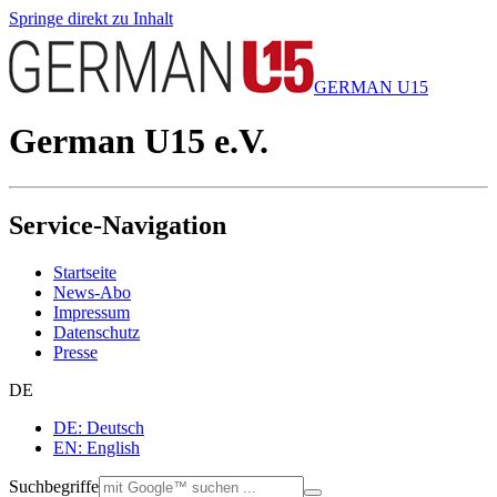
Springe direkt zu Inhalt
GERMAN U15
German U15 e.V.
Service-Navigation
Startseite
News-Abo
Impressum
Datenschutz
Presse
DE
DE: Deutsch
EN: English
Suchbegriffe