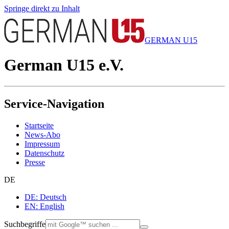
Springe direkt zu Inhalt
GERMAN U15
German U15 e.V.
Service-Navigation
Startseite
News-Abo
Impressum
Datenschutz
Presse
DE
DE: Deutsch
EN: English
Suchbegriffe