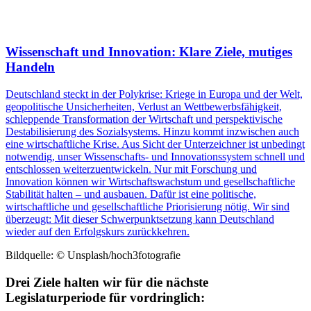
Wissenschaft und Innovation: Klare Ziele, mutiges
Handeln
Deutschland steckt in der Polykrise: Kriege in Europa und der Welt,
geopolitische Unsicherheiten, Verlust an Wettbewerbsfähigkeit,
schleppende Transformation der Wirtschaft und perspektivische
Destabilisierung des Sozialsystems. Hinzu kommt inzwischen auch
eine wirtschaftliche Krise. Aus Sicht der Unterzeichner ist unbedingt
notwendig, unser Wissenschafts- und Innovationssystem schnell und
entschlossen weiterzuentwickeln. Nur mit Forschung und
Innovation können wir Wirtschaftswachstum und gesellschaftliche
Stabilität halten – und ausbauen. Dafür ist eine politische,
wirtschaftliche und gesellschaftliche Priorisierung nötig. Wir sind
überzeugt: Mit dieser Schwerpunktsetzung kann Deutschland
wieder auf den Erfolgskurs zurückkehren.
Bildquelle: © Unsplash/hoch3fotografie
Drei Ziele halten wir für die nächste
Legislaturperiode für vordringlich: