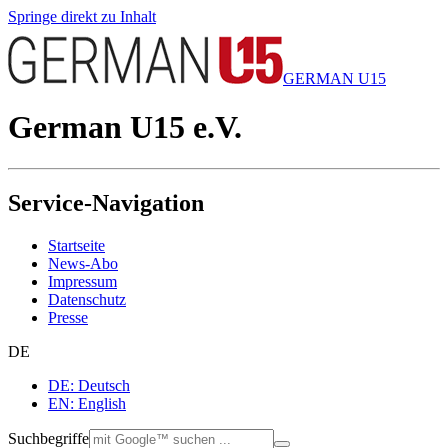
Springe direkt zu Inhalt
GERMAN U15
German U15 e.V.
Service-Navigation
Startseite
News-Abo
Impressum
Datenschutz
Presse
DE
DE: Deutsch
EN: English
Suchbegriffe