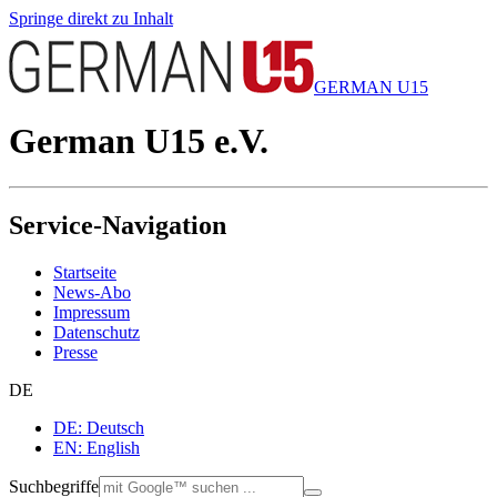
Springe direkt zu Inhalt
GERMAN U15
German U15 e.V.
Service-Navigation
Startseite
News-Abo
Impressum
Datenschutz
Presse
DE
DE: Deutsch
EN: English
Suchbegriffe