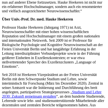
nun auf anderer Ebene fortzusetzen. Hauke Heekeren ist nicht nur
ein erfahrener Hochschulmanager, sondern auch ein renommierter
und vielfach ausgezeichneter Neurowissenschaftler.“
Über Univ.-Prof. Dr. med. Hauke Heekeren
Professor Hauke Heekeren (Jahrgang 1971) ist Arzt,
Neurowissenschaftler mit einer hohen wissenschaftlichen
Reputation und Hochschulmanager mit einem großen nationalen
und internationalen Netzwerk. Seit 2009 ist er Professor für
Biologische Psychologie und Kognitive Neurowissenschaft an der
Freien Universität Berlin und hat langjährige Erfahrung in der
Leitung interdisziplinärer Verbundprojekte sowie in der Führung
größerer Einheiten in Exzellenzkontexten; er war etwa
stellvertretender Sprecher des Exzellenzclusters „Language of
Emotions“.
Seit 2018 ist Heekeren Vizepräsident an der Freien Universität
Berlin mit dem Schwerpunkt Studium und Lehre, sowie
interimistisch für Forschung (März bis Dezember 2020). Zentral in
seiner Amtszeit war die Initiierung und Durchführung des breit
angelegten, partizipativen Strategieprozesses „
Studium und Lehre
2030: Zukunft gemeinsam gestalten
“, an dem hunderte Studierende,
Lehrende sowie lehr- und studienunterstützende Mitarbeitende aller
dezentralen und zentralen Bereiche teilgenommen haben. Aus