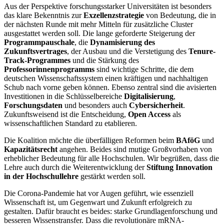
Aus der Perspektive forschungsstarker Universitäten ist besonders
das klare Bekenntnis zur
Exzellenzstrategie
von Bedeutung, die in
der nächsten Runde mit mehr Mitteln für zusätzliche Cluster
ausgestattet werden soll. Die lange geforderte Steigerung der
Programmpauschale
, die
Dynamisierung des
Zukunftsvertrages
, der Ausbau und die Verstetigung des
Tenure-
Track-Programmes
und die Stärkung des
Professorinnenprogramms
sind wichtige Schritte, die dem
deutschen Wissenschaftssystem einen kräftigen und nachhaltigen
Schub nach vorne geben können. Ebenso zentral sind die avisierten
Investitionen in die Schlüsselbereiche
Digitalisierung
,
Forschungsdaten
und besonders auch
Cybersicherheit
.
Zukunftsweisend ist die Entscheidung,
Open Access
als
wissenschaftlichen Standard zu etablieren.
Die Koalition möchte die überfälligen Reformen beim
BAföG
und
Kapazitätsrecht
angehen. Beides sind mutige Großvorhaben von
erheblicher Bedeutung für alle Hochschulen. Wir begrüßen, dass die
Lehre auch durch die Weiterentwicklung der
Stiftung Innovation
in der Hochschullehre
gestärkt werden soll.
Die Corona-Pandemie hat vor Augen geführt, wie essenziell
Wissenschaft ist, um Gegenwart und Zukunft erfolgreich zu
gestalten. Dafür braucht es beides: starke Grundlagenforschung und
besseren Wissenstransfer. Dass die revolutionäre mRNA-