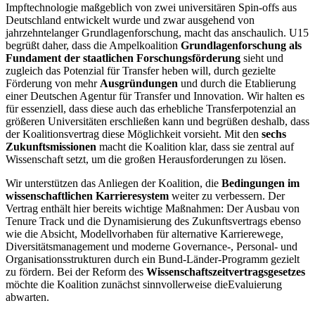
Impftechnologie maßgeblich von zwei universitären Spin-offs aus
Deutschland entwickelt wurde und zwar ausgehend von
jahrzehntelanger Grundlagenforschung, macht das anschaulich. U15
begrüßt daher, dass die Ampelkoalition
Grundlagenforschung als
Fundament der staatlichen Forschungsförderung
sieht und
zugleich das Potenzial für Transfer heben will, durch gezielte
Förderung von mehr
Ausgründungen
und durch die Etablierung
einer Deutschen Agentur für Transfer und Innovation. Wir halten es
für essenziell, dass diese auch das erhebliche Transferpotenzial an
größeren Universitäten erschließen kann und begrüßen deshalb, dass
der Koalitionsvertrag diese Möglichkeit vorsieht. Mit den
sechs
Zukunftsmissionen
macht die Koalition klar, dass sie zentral auf
Wissenschaft setzt, um die großen Herausforderungen zu lösen.
Wir unterstützen das Anliegen der Koalition, die
Bedingungen im
wissenschaftlichen Karrieresystem
weiter zu verbessern. Der
Vertrag enthält hier bereits wichtige Maßnahmen: Der Ausbau von
Tenure Track und die Dynamisierung des Zukunftsvertrags ebenso
wie die Absicht, Modellvorhaben für alternative Karrierewege,
Diversitätsmanagement und moderne Governance-, Personal- und
Organisationsstrukturen durch ein Bund-Länder-Programm gezielt
zu fördern. Bei der Reform des
Wissenschaftszeitvertragsgesetzes
möchte die Koalition zunächst sinnvollerweise dieEvaluierung
abwarten.