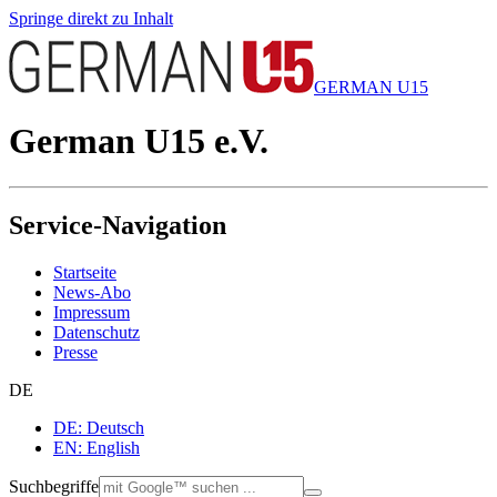
Springe direkt zu Inhalt
GERMAN U15
German U15 e.V.
Service-Navigation
Startseite
News-Abo
Impressum
Datenschutz
Presse
DE
DE: Deutsch
EN: English
Suchbegriffe