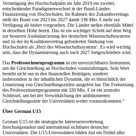
Verstetigung des Hochschulpakts im Jahr 2019 ein zweiter,
entscheidender Paradigmenwechsel in der Bund-Länder-
Finanzierung von Hochschulen. Im Rahmen des Zukunftsvertrags
stellt der Bund von 2023 bis 2027 damit 338 Mio. € mehr zur
Verfügung als bisher vorgesehen. Die Länder stellen ebenfalls Mittel
in derselben Höhe bereit. Das ist ein wichtiger Schritt auf dem Weg
zur besseren Ausbalancierung des deutschen Wissenschaftssystems
und zu der im Koalitionsvertrag geforderten Stärkung von
Hochschulen als ,Herz des Wissenschaftssystems‘. Es wird wichtig
sein, dass die Dynamisierung auch nach 2027 fortgeschrieben wird.
Das
Professorinnenprogramm
ist ein unverzichtbares Instrument,
um die Gleichstellung an Hochschulen voranzubringen. Sein Wert
besteht nicht nur in den finanziellen Beiträgen, sondern
insbesondere in der inhaltlichen Dynamik, die es hinsichtlich der
Umsetzung von Gleichstellungszielen ausgelöst hat. Die Fortsetzung
des Professorinnenprogramms mit 320 Mio. € ist ein zentraler
Schlüssel, um bei der Verwirklichung der ambitionierten
Gleichstellungsziele der Universitäten weiter voranzukommen.“
Über German U15
German U15 ist die strategische Interessenvertretung
forschungsstarker und international sichtbarer deutscher
Universitäten. Die U15-Universitäten bilden fast ein Drittel aller