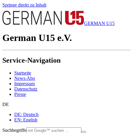
Springe direkt zu Inhalt
GERMAN U15
German U15 e.V.
Service-Navigation
Startseite
News-Abo
Impressum
Datenschutz
Presse
DE
DE: Deutsch
EN: English
Suchbegriffe