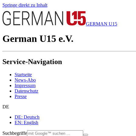
Springe direkt zu Inhalt
GERMAN U15
German U15 e.V.
Service-Navigation
Startseite
News-Abo
Impressum
Datenschutz
Presse
DE
DE: Deutsch
EN: English
Suchbegriffe