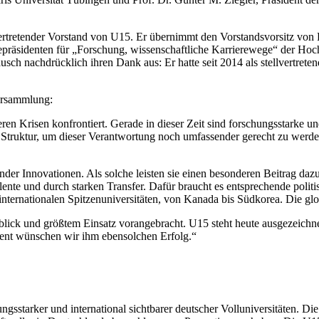
llvertretender Vorstand von U15. Er übernimmt den Vorstandsvorsitz vo
epräsidenten für „Forschung, wissenschaftliche Karrierewege“ der Hoc
 nachdrücklich ihren Dank aus: Er hatte seit 2014 als stellvertreten
versammlung:
n Krisen konfrontiert. Gerade in dieser Zeit sind forschungsstarke und
e Struktur, um dieser Verantwortung noch umfassender gerecht zu werde
der Innovationen. Als solche leisten sie einen besonderen Beitrag daz
nte und durch starken Transfer. Dafür braucht es entsprechende polit
internationalen Spitzenuniversitäten, von Kanada bis Südkorea. Die g
blick und größtem Einsatz vorangebracht. U15 steht heute ausgezeich
dent wünschen wir ihm ebensolchen Erfolg.“
gsstarker und international sichtbarer deutscher Volluniversitäten. Die