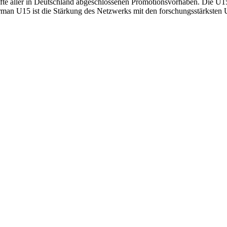
lfte aller in Deutschland abgeschlossenen Promotionsvorhaben. Die U15-
man U15 ist die Stärkung des Netzwerks mit den forschungsstärksten U