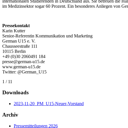
internationalen Studierenden in Deutschland aus. Sie betreuen die Hä
im Medizinsektor sogar 60 Prozent. Ein besonderes Anliegen von Ger
Pressekontakt
Karin Kutter
Senior-Referentin Kommunikation und Marketing
German U15 e. V.
Chausseestraße 111
10115 Berlin
+49 (0)30 2060491 184
presse@german-u15.de
www.german-u15.de
Twitter: @German_U15
1 / 11
Downloads
2023-11-20_PM_U15-Neuer-Vorstand
Archiv
Pressemitteilungen 2026