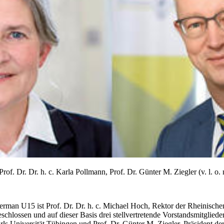
of. Dr. Dr. h. c. Karla Pollmann, Prof. Dr. Günter M. Ziegler (v. l. o. n.
rman U15 ist Prof. Dr. Dr. h. c. Michael Hoch, Rektor der Rheinisch
hlossen und auf dieser Basis drei stellvertretende Vorstandsmitglieder 
rls Universität Tübingen und Prof. Dr. Günter M. Ziegler, Präsident de