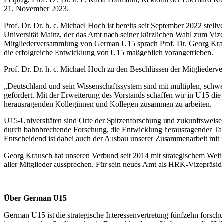
21. November 2023.
Prof. Dr. Dr. h. c. Michael Hoch ist bereits seit September 2022 ste
Universität Mainz, der das Amt nach seiner kürzlichen Wahl zum Viz
Mitgliederversammlung von German U15 sprach Prof. Dr. Georg Krausch
die erfolgreiche Entwicklung von U15 maßgeblich vorangetrieben.
Prof. Dr. Dr. h. c. Michael Hoch zu den Beschlüssen der Mitglieder
„Deutschland und sein Wissenschaftssystem sind mit multiplen, schwere
gefordert. Mit der Erweiterung des Vorstands schaffen wir in U15 di
herausragenden Kolleginnen und Kollegen zusammen zu arbeiten.
U15-Universitäten sind Orte der Spitzenforschung und zukunftsweisen
durch bahnbrechende Forschung, die Entwicklung herausragender Tale
Entscheidend ist dabei auch der Ausbau unserer Zusammenarbeit mit 
Georg Krausch hat unseren Verbund seit 2014 mit strategischem Weit
aller Mitglieder aussprechen. Für sein neues Amt als HRK-Vizepräsi
Über German U15
German U15 ist die strategische Interessenvertretung fünfzehn forschun