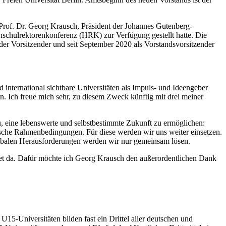
n Prof. Dr. Georg Krausch, Präsident der Johannes Gutenberg-
hschulrektorenkonferenz (HRK) zur Verfügung gestellt hatte. Die
der Vorsitzender und seit September 2020 als Vorstandsvorsitzender
 international sichtbare Universitäten als Impuls- und Ideengeber
n. Ich freue mich sehr, zu diesem Zweck künftig mit drei meiner
u, eine lebenswerte und selbstbestimmte Zukunft zu ermöglichen:
ische Rahmenbedingungen. Für diese werden wir uns weiter einsetzen.
lobalen Herausforderungen werden wir nur gemeinsam lösen.
net da. Dafür möchte ich Georg Krausch den außerordentlichen Dank
 U15-Universitäten bilden fast ein Drittel aller deutschen und