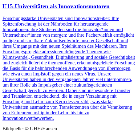
U15-Universitäten als Innovationsmotoren
Forschungsstarke Universitäten sind Innovationstreiber: Ihre
Spitzenforschung ist der Nährboden für herausragende
Innovationen; ihre Studierenden sind die Innovator*innen und
Unternehmer*innen von morgen; und ihre Fächervielfalt ermöglicht
mutige und streitbare Zukunftsentwürfe unserer Gesellschaft und
ihres Umgangs mit den neuen Spielräumen des Machbaren. Ihre
Forschungsprojekte adressieren drängende Themen wie
Klimawandel, Gesundheit, Digitalisierung und soziale Gerechtigkeit
und zugleich liefert die themenoffene, erkenntnisgeleitete Forschung
die Basis für die bahnbrechenden Anwendungen von übermorgen,
wie etwa einen Impfstoff gegen ein neues Virus. Unsere
Universitäten haben in den vergangenen Jahren viel unternommen,
um ihrer Rolle als Impulsgeber einer zukunftsgerichteten
Gesellschaft gerecht zu werden. Dabei sind insbesondere Transfer
und Translation entscheidend, die in enger Verzahnung mit
Forschung und Lehre zum Kern dessen zählt, was starke
Universitäten ausmacht: von Transferzentren über die Verankerung
von Entrepreneurship in der Lehre bis hin zu
Innovationswettbewerben.
Bildquelle: © UHH/Hansen