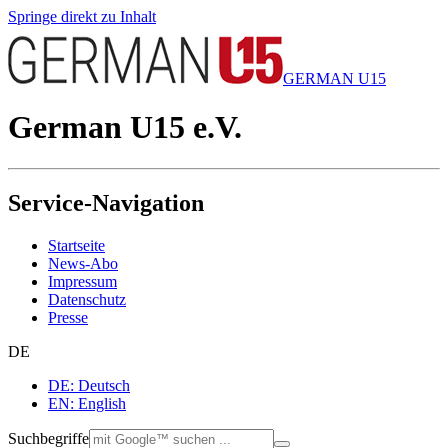
Springe direkt zu Inhalt
GERMAN U15
German U15 e.V.
Service-Navigation
Startseite
News-Abo
Impressum
Datenschutz
Presse
DE
DE: Deutsch
EN: English
Suchbegriffe