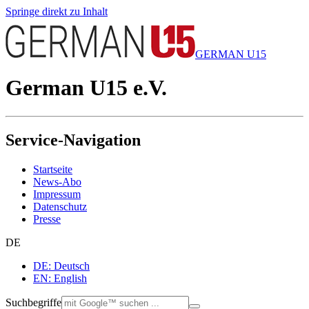
Springe direkt zu Inhalt
GERMAN U15
German U15 e.V.
Service-Navigation
Startseite
News-Abo
Impressum
Datenschutz
Presse
DE
DE: Deutsch
EN: English
Suchbegriffe