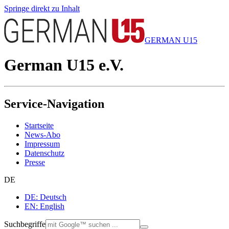
Springe direkt zu Inhalt
GERMAN U15
German U15 e.V.
Service-Navigation
Startseite
News-Abo
Impressum
Datenschutz
Presse
DE
DE: Deutsch
EN: English
Suchbegriffe