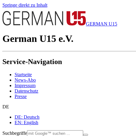
Springe direkt zu Inhalt
GERMAN U15
German U15 e.V.
Service-Navigation
Startseite
News-Abo
Impressum
Datenschutz
Presse
DE
DE: Deutsch
EN: English
Suchbegriffe