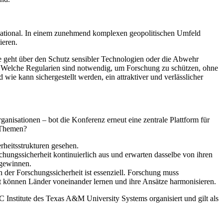
ernational. In einem zunehmend komplexen geopolitischen Umfeld
ieren.
ie geht über den Schutz sensibler Technologien oder die Abwehr
n: Welche Regularien sind notwendig, um Forschung zu schützen, ohne
e kann sichergestellt werden, ein attraktiver und verlässlicher
nisationen – bot die Konferenz erneut eine zentrale Plattform für
n Themen?
heitsstrukturen gesehen.
hungssicherheit kontinuierlich aus und erwarten dasselbe von ihren
 gewinnen.
n der Forschungssicherheit ist essenziell. Forschung muss
it können Länder voneinander lernen und ihre Ansätze harmonisieren.
Institute des Texas A&M University Systems organisiert und gilt als