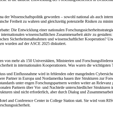
hema der Wissenschaftspolitik geworden – sowohl national als auch int
sche Freiheit zu wahren und gleichzeitig potenzielle Risiken zu minim
ebatte: Die Entwicklung einer nationalen Forschungssicherheitsstrateg
 internationalen wissenschaftlichen Zusammenarbeit aktiv zu gestalte
schen Sicherheitsmaßnahmen und wissenschaftlicher Kooperation? Und wi
agen wurden auf der ASCE 2025 diskutiert.
n von mehr als 150 Universitäten, Ministerien und Forschungsförderorga
cherheit in internationalen Kooperationen. Was waren die wichtigste
luss und Einflussnahme wird in fehlenden oder mangelnden Cybersicher
ere Partner in Europa und Nordamerika bauen ihre Strukturen zur Forsc
tsstandards unter engen Forschungspartnern werden weiter an Relevanz
ionalen Partnern über Vor- und Nachteile unterschiedlicher Strukturen i
trukturen sind nicht erforderlich, aber durch Dialog und Zusammenarbe
 and Conference Center in College Station statt. Sie wird vom RISC 
rschungssicherheit.