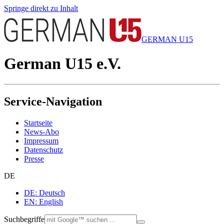
Springe direkt zu Inhalt
GERMAN U15
German U15 e.V.
Service-Navigation
Startseite
News-Abo
Impressum
Datenschutz
Presse
DE
DE: Deutsch
EN: English
Suchbegriffe