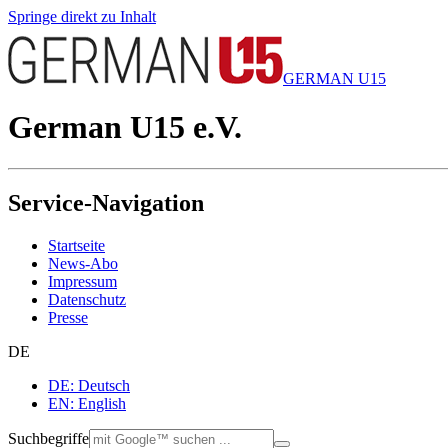
Springe direkt zu Inhalt
GERMAN U15
German U15 e.V.
Service-Navigation
Startseite
News-Abo
Impressum
Datenschutz
Presse
DE
DE: Deutsch
EN: English
Suchbegriffe