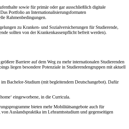
enthalte sowie für primär oder gar ausschließlich digitale
 Das Portfolio an Internationalisierungsformaten
zielle Rahmenbedingungen.
gelungen zu Kranken- und Sozialversicherungen für Studierende,
ende sollten von der Krankenkassenpflicht befreit werden).
ne größere Barriere auf dem Weg zu mehr internationalen Studierenden
ings liegen besondere Potenziale in Studierendengruppen mit aktuell
 im Bachelor-Studium (mit begleitendem Deutschangebot). Dafür
 home‘ eingeworbene, in die Curricula.
rungsprogramme bieten mehr Mobilitätsangebote auch für
g von Auslandspraktika im Lehramtsstudium und gegenseitigen