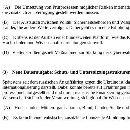
(A) Die Umsetzung von Prüfprozessen möglicher Risiken internation
die zusätzlich zur Verfügung gestellt werden müssen.
(B) Der Austausch zwischen Politik, Sicherheitsbehörden und Wissen
Länder, die andere Werte verfolgen. Dabei geht es um eine Erhöhung 
(C) Drittens ist der Ausbau einer bundesweiten Plattform, wie das
Hochschulen und Wissenschaftseinrichtungen sinnvoll.
(D) Viertens sollten gezielt Maßnahmen zur Stärkung der Cyberresili
(3)
Neue Daueraufgabe: Schutz- und Unterstützungsstrukturen
Spätestens seit dem russischen Angriffskrieg gegen die Ukraine ist k
Internationalisierung darstellt. Dabei konnte bereits auf Erfahrunge
professionell aufgestellt sind und durch realistische Finanzierung g
Wissenschaft stehen in der Verantwortung, sich global für Wissenschaft
(A) Hochschulen, Mittlerorganisationen, Bund, Länder, Städte und we
(B) Es braucht eine realistische, zusätzliche finanzielle Abbildung