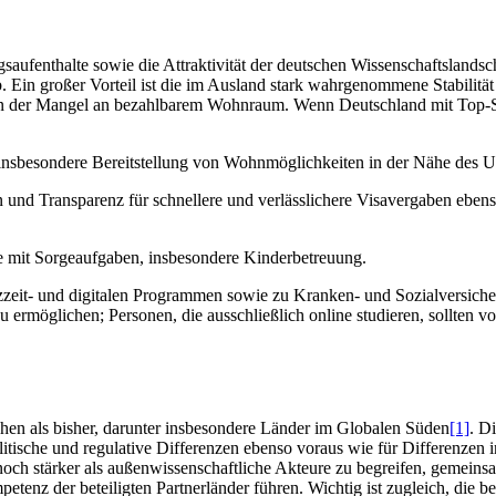
gsaufenthalte sowie die Attraktivität der deutschen Wissenschaftslands
 Ein großer Vorteil ist die im Ausland stark wahrgenommene Stabilitä
voran der Mangel an bezahlbarem Wohnraum. Wenn Deutschland mit Top-
sbesondere Bereitstellung von Wohnmöglichkeiten in der Nähe des Un
und Transparenz für schnellere und verlässlichere Visavergaben eben
 mit Sorgeaufgaben, insbesondere Kinderbetreuung.
zeit- und digitalen Programmen sowie zu Kranken- und Sozialversiche
zu ermöglichen; Personen, die ausschließlich online studieren, sollten 
hen als bisher, darunter insbesondere Länder im Globalen Süden
[1]
. D
tische und regulative Differenzen ebenso voraus wie für Differenzen i
och stärker als außenwissenschaftliche Akteure zu begreifen, gemeinsa
tenz der beteiligten Partnerländer führen. Wichtig ist zugleich, die 