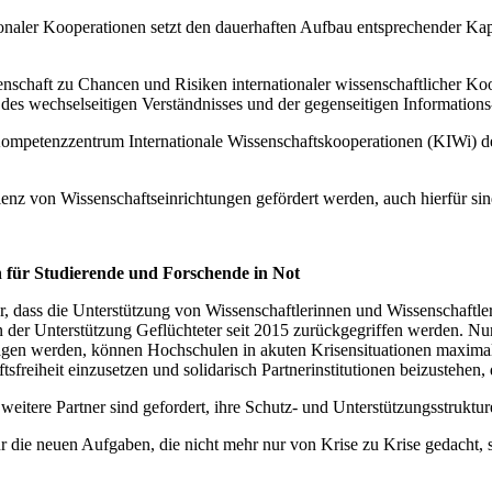
aler Kooperationen setzt den dauerhaften Aufbau entsprechender Kapa
schaft zu Chancen und Risiken internationaler wissenschaftlicher Koo
des wechselseitigen Verständnisses und der gegenseitigen Information
 Kompetenzzentrum Internationale Wissenschaftskooperationen (KIWi) 
enz von Wissenschaftseinrichtungen gefördert werden, auch hierfür sin
 für Studierende und Forschende in Not
lar, dass die Unterstützung von Wissenschaftlerinnen und Wissenschaftl
n in der Unterstützung Geflüchteter seit 2015 zurückgegriffen werden. 
etragen werden, können Hochschulen in akuten Krisensituationen maximal 
sfreiheit einzusetzen und solidarisch Partnerinstitutionen beizustehen, 
itere Partner sind gefordert, ihre Schutz- und Unterstützungsstruktur
 für die neuen Aufgaben, die nicht mehr nur von Krise zu Krise gedach