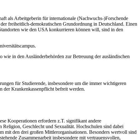
chaft als Arbeitgeberin für internationale (Nachwuchs-)Forschende
t der freiheitlich-demokratischen Grundordnung in Deutschland. Einen
Standorten wie den USA konkurrieren können will, sind in den
iversitätscampus.
so wie in den Ausländerbehörden zur Betreuung der ausländischen
rungen für Studierende, insbesondere um die immer wichtigeren
von der Krankenkassenpflicht befreit werden.
iese Kooperationen erfordern z.T. signifikant andere
n Religion, Geschlecht und Sexualität. Hochschulen sind dabei
m mit den drei großen Mittlerorganisationen. Besonders wertvoll sind
bestehende Zusammenarbeit insbesondere mit vertrauensvollen,