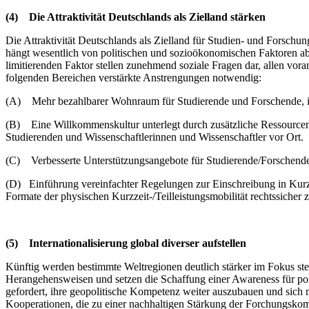
(4)
Die Attraktivität Deutschlands als Zielland stärken
Die Attraktivität Deutschlands als Zielland für Studien- und Forschun
hängt wesentlich von politischen und sozioökonomischen Faktoren ab.
limitierenden Faktor stellen zunehmend soziale Fragen dar, allen 
folgenden Bereichen verstärkte Anstrengungen notwendig:
(A) Mehr bezahlbarer Wohnraum für Studierende und Forschende, in
(B) Eine Willkommenskultur unterlegt durch zusätzliche Ressourcen 
Studierenden und Wissenschaftlerinnen und Wissenschaftler vor Ort.
(C) Verbesserte Unterstützungsangebote für Studierende/Forschende
(D) Einführung vereinfachter Regelungen zur Einschreibung in Kurz
Formate der physischen Kurzzeit-/Teilleistungsmobilität rechtssicher 
(5)
Internationalisierung global diverser aufstellen
Künftig werden bestimmte Weltregionen deutlich stärker im Fokus ste
Herangehensweisen und setzen die Schaffung einer Awareness für poli
gefordert, ihre geopolitische Kompetenz weiter auszubauen und sich n
Kooperationen, die zu einer nachhaltigen Stärkung der Forchungskompe