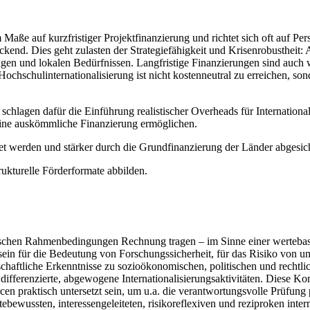
aße auf kurzfristiger Projektfinanzierung und richtet sich oft auf Pers
end. Dies geht zulasten der Strategiefähigkeit und Krisenrobustheit: A
ungen und lokalen Bedürfnissen. Langfristige Finanzierungen sind auch
 Hochschulinternationalisierung ist nicht kostenneutral zu erreichen, s
lagen dafür die Einführung realistischer Overheads für Internationalis
e eine auskömmliche Finanzierung ermöglichen.
tet werden und stärker durch die Grundfinanzierung der Länder abgesich
kturelle Förderformate abbilden.
tischen Rahmenbedingungen Rechnung tragen – im Sinne einer wertebasie
sein für die Bedeutung von Forschungssicherheit, für das Risiko von u
schaftliche Erkenntnisse zu sozioökonomischen, politischen und recht
ifferenzierte, abgewogene Internationalisierungsaktivitäten. Diese K
en praktisch untersetzt sein, um u.a. die verantwortungsvolle Prüfung 
rtebewussten, interessengeleiteten, risikoreflexiven und reziproken inte