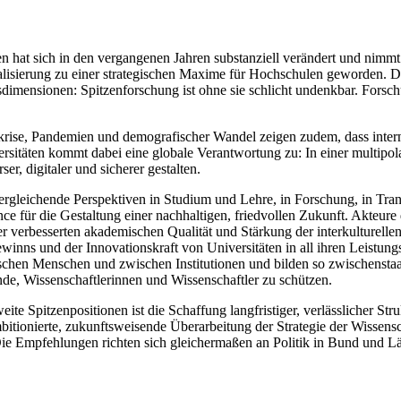
en hat sich in den vergangenen Jahren substanziell verändert und nimm
onalisierung zu einer strategischen Maxime für Hochschulen geworden. Di
gsdimensionen: Spitzenforschung ist ohne sie schlicht undenkbar. Forsc
krise, Pandemien und demografischer Wandel zeigen zudem, dass inter
versitäten kommt dabei eine globale Verantwortung zu: In einer multip
ser, digitaler und sicherer gestalten.
ergleichende Perspektiven in Studium und Lehre, in Forschung, in Trans
ce für die Gestaltung einer nachhaltigen, friedvollen Zukunft. Akteure 
er verbesserten akademischen Qualität und Stärkung der interkulturelle
winns und der Innovationskraft von Universitäten in all ihren Leistung
chen Menschen und zwischen Institutionen und bilden so zwischenstaat
nde, Wissenschaftlerinnen und Wissenschaftler zu schützen.
e Spitzenpositionen ist die Schaffung langfristiger, verlässlicher Str
itionierte, zukunftsweisende Überarbeitung der Strategie der Wissensc
Die Empfehlungen richten sich gleichermaßen an Politik in Bund und L