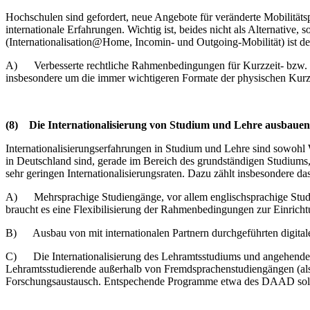
Hochschulen sind gefordert, neue Angebote für veränderte Mobilitätsp
internationale Erfahrungen. Wichtig ist, beides nicht als Alternative,
(Internationalisation@Home, Incomin- und Outgoing-Mobilität) ist de
A) Verbesserte rechtliche Rahmenbedingungen für Kurzzeit- bzw. dig
insbesondere um die immer wichtigeren Formate der physischen Kurzzei
(8)
Die Internationalisierung von Studium und Lehre ausbauen
Internationalisierungserfahrungen in Studium und Lehre sind sowohl W
in Deutschland sind, gerade im Bereich des grundständigen Studiums
sehr geringen Internationalisierungsraten. Dazu zählt insbesondere da
A) Mehrsprachige Studiengänge, vor allem englischsprachige Studi
braucht es eine Flexibilisierung der Rahmenbedingungen zur Einrich
B) Ausbau von mit internationalen Partnern durchgeführten digitalen
C) Die Internationalisierung des Lehramtsstudiums und angehender 
Lehramtsstudierende außerhalb von Fremdsprachenstudiengängen (als
Forschungsaustausch. Entspechende Programme etwa des DAAD sollt