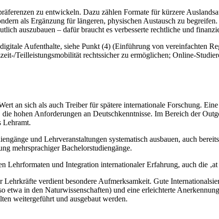
räferenzen zu entwickeln. Dazu zählen Formate für kürzere Auslandsauf
 sondern als Ergänzung für längeren, physischen Austausch zu begreifen.
utlich auszubauen – dafür braucht es verbesserte rechtliche und finan
itale Aufenthalte, siehe Punkt (4) (Einführung von vereinfachten Re
t-/Teilleistungsmobilität rechtssicher zu ermöglichen; Online-Studier
ert an sich als auch Treiber für spätere internationale Forschung. Ei
, die hohen Anforderungen an Deutschkenntnisse. Im Bereich der Outgo
s Lehramt.
engänge und Lehrveranstaltungen systematisch ausbauen, auch bereits
tung mehrsprachiger Bachelorstudiengänge.
 Lehrformaten und Integration internationaler Erfahrung, auch die ‚at
Lehrkräfte verdient besondere Aufmerksamkeit. Gute Internationalsie
o etwa in den Naturwissenschaften) und eine erleichterte Anerkennun
en weitergeführt und ausgebaut werden.