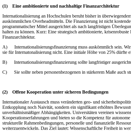
(1)
Eine ambitionierte und nachhaltige Finanzarchitektur
Internationalisierung an Hochschulen beruht bisher in überwiegendem M
auskömmlichen Overheadmitteln. Die Finanzierung ist nicht kostendeck
programmatischer Mittel ausgerichtet als nach langfristigen Überleg
halten zu können. Kurz: Eine strategisch ambitionierte, krisenrobuste
Finanzarchitektur.
A) Internationalisierungsfinanzierung muss auskömmlich sein. Wir sch
sie für Internatonalisierung nicht. Eine initiale Höhe von 25% dürft
B) Internationalisierungsfinanzierung sollte langfristiger ausgerich
C) Sie sollte neben personenbezogenen in stärkerem Maße auch stru
(2)
Offene Kooperation unter sicheren Bedingungen
Internationaler Austausch muss veränderten geo- und sicherheitspoli
Entkopplung noch Naivität, sondern ein signifikant erhöhtes Bewusst
unverhältnismäßiger Abhängigkeiten. Universitäten vereinen wisssen
Kooperationserfahrungen und bieten so die Kompetenz für autonome d
strukturelle Rahmenbedingungen, personelle und fiananzielle Ressourc
weiterzuentwickeln. Das Ziel lautet: Wissenschaftliche Freiheit in we