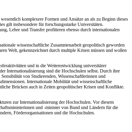
t wesentlich komplexere Formen und Ansätze an als zu Beginn dieses
es gilt insbesondere für forschungsstarke Universitäten.
hung, Lehre und Transfer profitieren ebenso durch internationalen
nationale wissenschaftliche Zusammenarbeit geopolitisch geworden
olaren Welt, gekennzeichnet durch multiple Krisen müssen und wollen
feraktivitäten und in die Weiterentwicklung universitärer
der Internationalisierung sind die Hochschulen selbst. Durch ihre
n Sensibilität von Studierenden, Wissenschaftlerinnen und
sdimensionen. Internationale Mobilität und wissenschaftliche
liche Brücken auch in Zeiten geopolitischer Krisen und Konflikte.
ukturen zur Internationalisierung der Hochschulen. Vor diesem
haftsministerinnen und -minister von Bund und Ländern für die
ändern, Förderorganisationen und die Hochschulen.