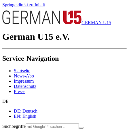
Springe direkt zu Inhalt
GERMAN U15
German U15 e.V.
Service-Navigation
Startseite
News-Abo
Impressum
Datenschutz
Presse
DE
DE: Deutsch
EN: English
Suchbegriffe