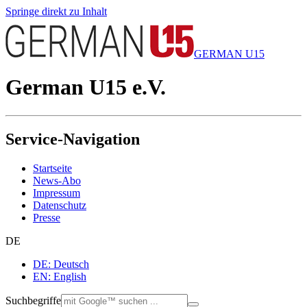
Springe direkt zu Inhalt
GERMAN U15
German U15 e.V.
Service-Navigation
Startseite
News-Abo
Impressum
Datenschutz
Presse
DE
DE: Deutsch
EN: English
Suchbegriffe