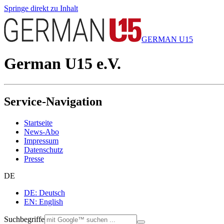
Springe direkt zu Inhalt
GERMAN U15
German U15 e.V.
Service-Navigation
Startseite
News-Abo
Impressum
Datenschutz
Presse
DE
DE: Deutsch
EN: English
Suchbegriffe