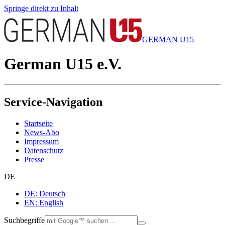
Springe direkt zu Inhalt
GERMAN U15
German U15 e.V.
Service-Navigation
Startseite
News-Abo
Impressum
Datenschutz
Presse
DE
DE: Deutsch
EN: English
Suchbegriffe